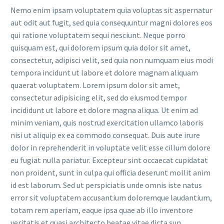
Nemo enim ipsam voluptatem quia voluptas sit aspernatur
aut odit aut fugit, sed quia consequuntur magni dolores eos
qui ratione voluptatem sequi nesciunt. Neque porro
quisquam est, qui dolorem ipsum quia dolor sit amet,
consectetur, adipisci velit, sed quia non numquam eius modi
tempora incidunt ut labore et dolore magnam aliquam
quaerat voluptatem. Lorem ipsum dolor sit amet,
consectetur adipisicing elit, sed do eiusmod tempor
incididunt ut labore et dolore magna aliqua. Ut enim ad
minim veniam, quis nostrud exercitation ullamco laboris
nisi ut aliquip ex ea commodo consequat. Duis aute irure
dolor in reprehenderit in voluptate velit esse cillum dolore
eu fugiat nulla pariatur. Excepteur sint occaecat cupidatat
non proident, sunt in culpa qui officia deserunt mollit anim
id est laborum. Sed ut perspiciatis unde omnis iste natus
error sit voluptatem accusantium doloremque laudantium,
totam rem aperiam, eaque ipsa quae ab illo inventore
veritatis et quasi architecto beatae vitae dicta sun.