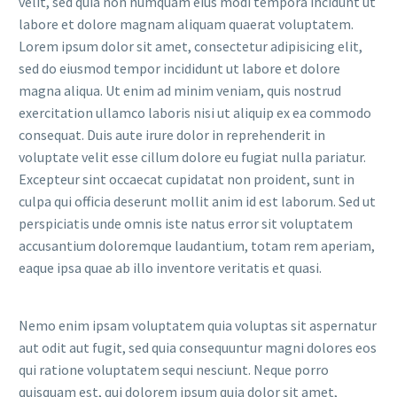
velit, sed quia non numquam eius modi tempora incidunt ut
labore et dolore magnam aliquam quaerat voluptatem.
Lorem ipsum dolor sit amet, consectetur adipisicing elit,
sed do eiusmod tempor incididunt ut labore et dolore
magna aliqua. Ut enim ad minim veniam, quis nostrud
exercitation ullamco laboris nisi ut aliquip ex ea commodo
consequat. Duis aute irure dolor in reprehenderit in
voluptate velit esse cillum dolore eu fugiat nulla pariatur.
Excepteur sint occaecat cupidatat non proident, sunt in
culpa qui officia deserunt mollit anim id est laborum. Sed ut
perspiciatis unde omnis iste natus error sit voluptatem
accusantium doloremque laudantium, totam rem aperiam,
eaque ipsa quae ab illo inventore veritatis et quasi.
Nemo enim ipsam voluptatem quia voluptas sit aspernatur
aut odit aut fugit, sed quia consequuntur magni dolores eos
qui ratione voluptatem sequi nesciunt. Neque porro
quisquam est, qui dolorem ipsum quia dolor sit amet,