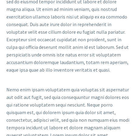
sed do eiusmod tempor incididunt ut labore et dolore
magna aliqua. Ut enim ad minim veniam, quis nostrud
exercitation ullamco laboris nisi ut aliquip ex ea commodo
consequat. Duis aute irure dolor in reprehenderit in
voluptate velit esse cillum dolore eu fugiat nulla pariatur.
Excepteur sint occaecat cupidatat non proident, sunt in
culpa qui officia deserunt mollit anim id est laborum. Sed ut
perspiciatis unde omnis iste natus error sit voluptatem
accusantium doloremque laudantium, totam rem aperiam,
eaque ipsa quae ab illo inventore veritatis et quasi.
Nemo enim ipsam voluptatem quia voluptas sit aspernatur
aut odit aut fugit, sed quia consequuntur magni dolores eos
qui ratione voluptatem sequi nesciunt. Neque porro
quisquam est, qui dolorem ipsum quia dolor sit amet,
consectetur, adipisci velit, sed quia non numquam eius modi
tempora incidunt ut labore et dolore magnam aliquam
quaerat voluptatem. Lorem ipsum dolor sit amet,