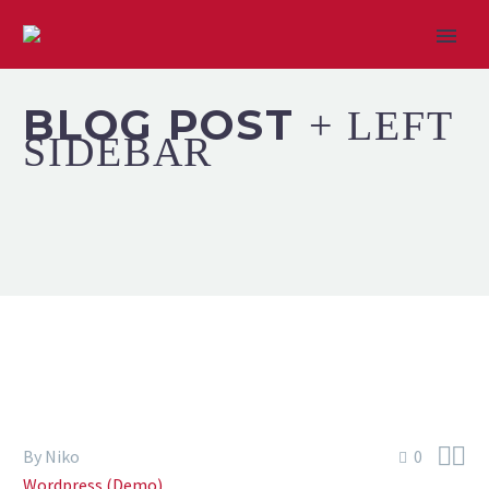
BLOG POST
+ LEFT
SIDEBAR


By Niko
0
Wordpress (Demo)