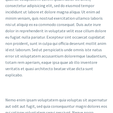
consectetur adipisicing elit, sed do eiusmod tempor
incididunt ut labore et dolore magna aliqua. Ut enim ad
minim veniam, quis nostrud exercitation ullamco laboris
nisi ut aliquip ex ea commodo consequat. Duis aute irure
dolor in reprehenderit in voluptate velit esse cillum dolore
eu fugiat nulla pariatur. Excepteur sint occaecat cupidatat
non proident, sunt in culpa qui officia deserunt mollit anim
id est laborum. Sed ut perspiciatis unde omnis iste natus
error sit voluptatem accusantium doloremque laudantium,
totam rem aperiam, eaque ipsa quae ab illo inventore
veritatis et quasi architecto beatae vitae dicta sunt
explicabo.
Nemo enim ipsam voluptatem quia voluptas sit aspernatur
aut odit aut fugit, sed quia consequuntur magni dolores eos
qui ratione voluptatem sequi nesciunt. Neque porro